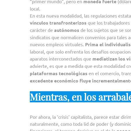
“primer mundo”, pero en
moneda fuerte
(dólar
local.
En esta nueva modalidad, las regulaciones estata
vínculos transfronterizos
que los trabajadores 
carácter de
autónomos
de los sujetos que se so
sindicatos que normalicen convenios para tales a
nuevos empleos virtuales.
Prima el individuali
laboral, que solo enfrenta los desafíos ocupacio
aparatos interconectados que
mediatizan los v
advierte, es que a medida que esta modalidad cr
plataformas tecnológicas
en el comercio, tran
excedente económico fluye incrementalmente 
Mientras, en los arrabal
Por ahora, la ‘crisis’ capitalista, parece estar d
naturalmente, como toda lid de poder (y dominio
financieras, el terreno decisivo es el de la
geopol