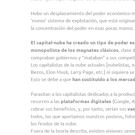
Hubo un desplazamiento del poder económico mun
‘nuevo’ sistema de explotación, que está origin
la concentración del poder en esas pocas manos.
El capital-nube ha creado un tipo de poder es
monopolista de los magnates clásicos
, clase
compraban gobiernos y “mataban” a sus competid
Los capitalistas de la nube actuales [nubelistas, 
Bezos, Elon Musk, Larry Page, etc.] ni siquiera s
Esto se debe a que
han sustituido a los merca
Parasitan a los capitalistas dedicados a la produc
recurren a las
plataformas digitales
(Google, A
cobrar sus beneficios, y, por tanto, serían sus
vas
todos, los que aportamos nuestros posteos, fotos
los feudos de la nube.
Fuera de la teoría descrita, existen visiones se