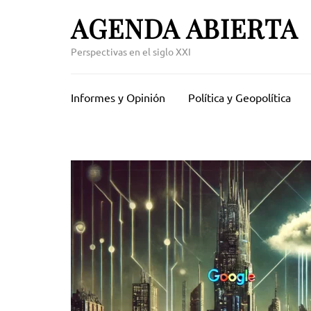
Skip
AGENDA ABIERTA
to
content
Perspectivas en el siglo XXI
(Press
Enter)
Informes y Opinión
Política y Geopolítica