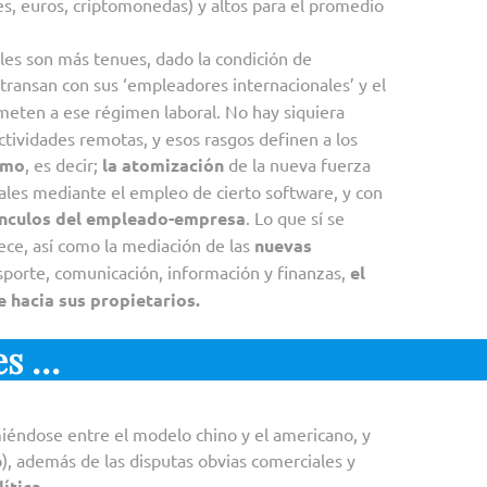
es, euros, criptomonedas) y altos para el promedio
les son más tenues, dado la condición de
transan con sus ‘empleadores internacionales’ y el
meten a ese régimen laboral. No hay siquiera
ctividades remotas, y esos rasgos definen a los
smo
, es decir;
la atomización
de la nueva fuerza
nales mediante el empleo de cierto software, y con
ínculos del empleado-empresa
. Lo que sí se
ece, así como la mediación de las
nuevas
sporte, comunicación, información y finanzas,
el
hacia sus propietarios.
es …
irimiéndose entre el modelo chino y el americano, y
), además de las disputas obvias comerciales y
ítica
.