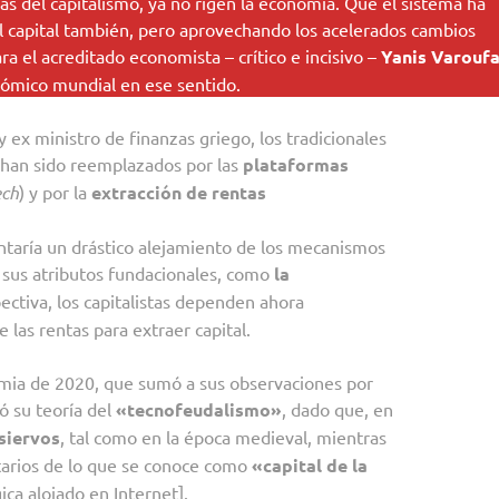
s del capitalismo, ya no rigen la economía. Que el sistema ha
l capital también, pero aprovechando los acelerados cambios
a el acreditado economista – crítico e incisivo –
Yanis Varoufa
nómico mundial en ese sentido.
 ex ministro de finanzas griego, los tradicionales
 han sido reemplazados por las
plataformas
ech
) y por la
extracción de rentas
ntaría un drástico alejamiento de los mecanismos
 sus atributos fundacionales, como
la
ctiva, los capitalistas dependen ahora
 las rentas para extraer capital.
ndemia de 2020, que sumó a sus observaciones por
ró su teoría del
«tecnofeudalismo»
, dado que, en
siervos
, tal como en la época medieval, mientras
etarios de lo que se conoce como
«capital de la
ica alojado en Internet].