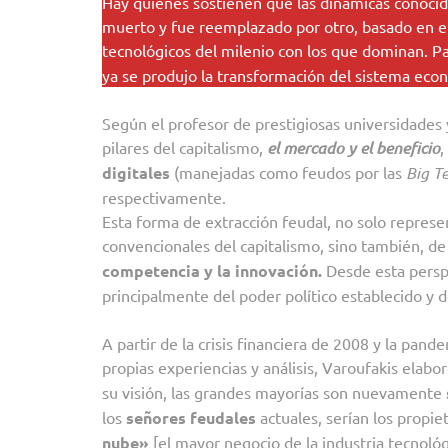
Hay quienes sostienen que las dinámicas conocida
muerto y fue reemplazado por otro, basado en e
tecnológicos del milenio con los que dominan. Par
ya se produjo la transformación del sistema eco
Según el profesor de prestigiosas universidades y
pilares del capitalismo,
el mercado y el beneficio
,
digitales
(manejadas como feudos por las
Big T
respectivamente.
Esta forma de extracción feudal, no solo represe
convencionales del capitalismo, sino también, de
competencia y la innovación.
Desde esta perspe
principalmente del poder político establecido y de
A partir de la crisis financiera de 2008 y la pa
propias experiencias y análisis, Varoufakis elabo
su visión, las grandes mayorías son nuevamente
los
señores feudales
actuales, serían los propi
nube»
[el mayor negocio de la industria tecnológ