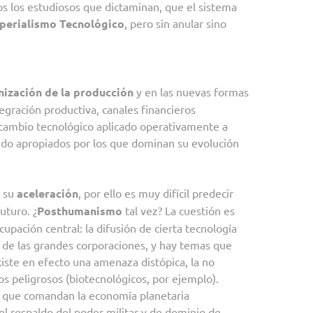
os los estudiosos que dictaminan, que el sistema
perialismo Tecnológico
, pero sin anular sino
nización de la producción
y en las nuevas formas
tegración productiva, canales financieros
 cambio tecnológico aplicado operativamente a
ido apropiados por los que dominan su evolución
s su
aceleración
, por ello es muy difícil predecir
uturo. ¿
Posthumanismo
tal vez? La cuestión es
upación central: la difusión de cierta tecnología
o de las grandes corporaciones, y hay temas que
Existe en efecto una amenaza distópica, la no
s peligrosos (biotecnológicos, por ejemplo).
es que comandan la economía planetaria
el respaldo del poder militar y de dominio de