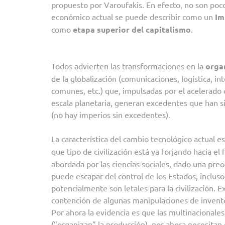
propuesto por Varoufakis. En efecto, no son poc
económico actual se puede describir como un
Im
como
etapa superior del capitalismo
.
Todos advierten las transformaciones en la
orga
de la globalización (comunicaciones, logística, in
comunes, etc.) que, impulsadas por el acelerado
escala planetaria, generan excedentes que han s
(no hay imperios sin excedentes).
La característica del cambio tecnológico actual e
que tipo de civilización está ya forjando hacia el f
abordada por las ciencias sociales, dado una preoc
puede escapar del control de los Estados, inclus
potencialmente son letales para la civilización. 
contención de algunas manipulaciones de invento
Por ahora la evidencia es que las multinacional
(“organizan” la producción), por ahora necesitan 