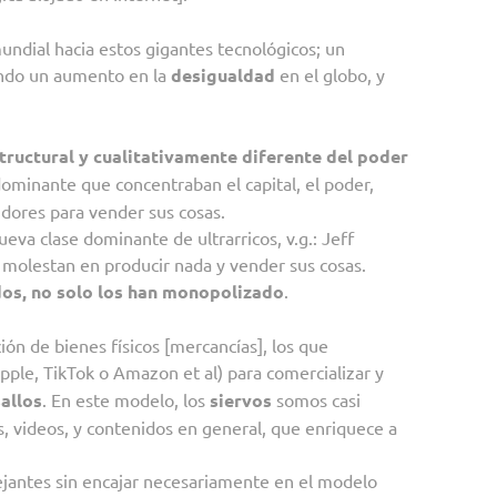
dial hacia estos gigantes tecnológicos; un
ando un aumento en la
desigualdad
en el globo, y
tructural y cualitativamente diferente del poder
 dominante que concentraban el capital, el poder,
ores para vender sus cosas.
nueva clase dominante de ultrarricos, v.g.: Jeff
e molestan en producir nada y vender sus cosas.
dos, no solo los han monopolizado
.
ción de bienes físicos [mercancías], los que
pple, TikTok o Amazon et al) para comercializar y
allos
. En este modelo, los
siervos
somos casi
, videos, y contenidos en general, que enriquece a
mejantes sin encajar necesariamente en el modelo