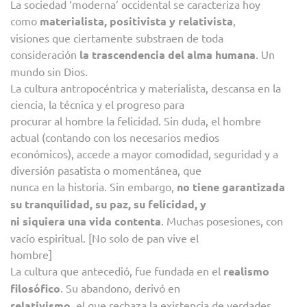
La sociedad ‘moderna’ occidental se caracteriza hoy
como
materialista, positivista y relativista
,
visiones que ciertamente substraen de toda
consideración
la trascendencia del alma humana
. Un
mundo sin Dios.
La cultura antropocéntrica y materialista, descansa en la
ciencia, la técnica y el progreso para
procurar al hombre la felicidad. Sin duda, el hombre
actual (contando con los necesarios medios
económicos), accede a mayor comodidad, seguridad y a
diversión pasatista o momentánea, que
nunca en la historia. Sin embargo,
no tiene garantizada
su tranquilidad, su paz, su felicidad, y
ni siquiera una vida contenta
. Muchas posesiones, con
vacío espiritual. [No solo de pan vive el
hombre]
La cultura que antecedió, fue fundada en el
realismo
filosófico
. Su abandono, derivó en
relativismo
, el que rechaza la existencia de verdades