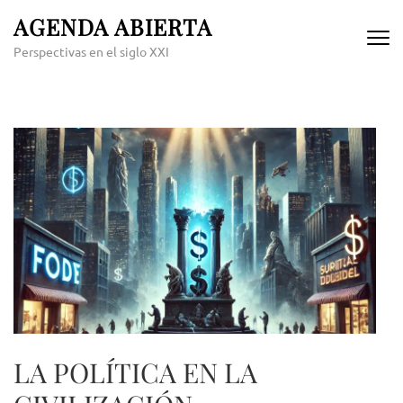
Skip
AGENDA ABIERTA
to
Perspectivas en el siglo XXI
content
(Press
Enter)
LA POLÍTICA EN LA