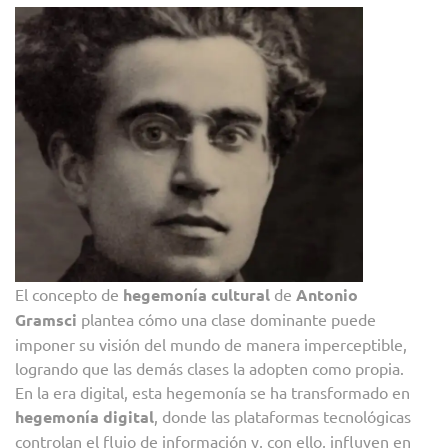
El concepto de
hegemonía cultural
de
Antonio
Gramsci
plantea cómo una clase dominante puede
imponer su visión del mundo de manera imperceptible,
logrando que las demás clases la adopten como propia.
En la era digital, esta hegemonía se ha transformado en
hegemonía digital
, donde las plataformas tecnológicas
controlan el flujo de información y, con ello, influyen en