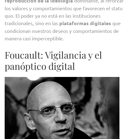
reproducción de la ideología
dominante, al reforzar
los valores y comportamientos que favorecen el statu
quo. El poder ya no está en las instituciones
tradicionales, sino en las
plataformas digitales
que
condicionan nuestros deseos y comportamientos de
manera casi imperceptible.
Foucault: Vigilancia y el
panóptico digital