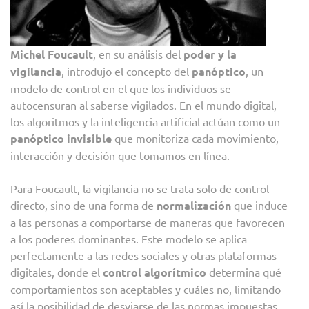
Michel Foucault
, en su análisis del
poder y la
vigilancia
, introdujo el concepto del
panóptico
, un
modelo de control en el que los individuos se
autocensuran al saberse vigilados. En el mundo digital,
los algoritmos y la inteligencia artificial actúan como un
panóptico invisible
que monitoriza cada movimiento,
interacción y decisión que tomamos en línea.
Para Foucault, la vigilancia no se trata solo de control
directo, sino de una forma de
normalización
que induce
a las personas a comportarse de maneras que favorecen
a los poderes dominantes. Este modelo se aplica
perfectamente a las redes sociales y otras plataformas
digitales, donde el
control algorítmico
determina qué
comportamientos son aceptables y cuáles no, limitando
así la posibilidad de desviarse de las normas impuestas.