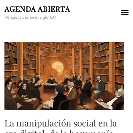
Skip
AGENDA ABIERTA
to
Perspectivas en el siglo XXI
content
(Press
Enter)
La manipulación social en la