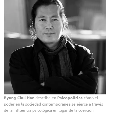
Byung-Chul Han
describe en
Psicopolítica
cómo el
poder en la sociedad contemporánea se ejerce a través
de la influencia psicológica en lugar de la coerción