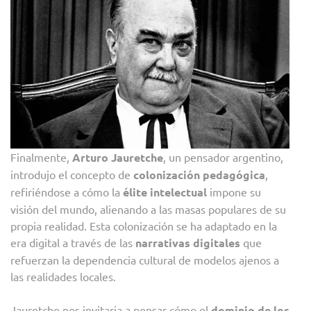
Finalmente,
Arturo Jauretche
, un pensador argentino,
introdujo el concepto de
colonización pedagógica
,
refiriéndose a cómo la
élite intelectual
impone su
visión del mundo, alienando a las masas populares de su
propia realidad. Esta colonización se ha adaptado en la
era digital a través de las
narrativas digitales
que
refuerzan la dependencia cultural de modelos ajenos a
las realidades locales.
Jauretche nos invitaria a pensar cómo el
dominio de los