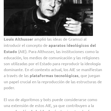
Louis Althusser
amplió las ideas de Gramsci al
introducir el concepto de
aparatos ideológicos del
Estado
(AIE). Para Althusser, las instituciones como la
educación, los medios de comunicación y las religiones
son utilizadas por el Estado para reproducir la ideología
dominante. En el contexto actual, los AIE se manifiestan
a través de las
plataformas tecnológicas
, que juegan
un papel crucial en la reproducción de las estructuras de
poder.
El uso de algoritmos y bots puede considerarse como
una extensión de estos AIE, ya que contribuyen a la