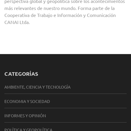
perspectiva global y geopolítica sobre los acontecimientos
más relevantes de nuestro mundo. Forma parte de la
Cooperativa de Trabajo e Información y Comunicación
CANAI Ltda.
CATEGORÍAS
AMBIENTE, CIENCIA Y TECNOLOGÍA
ECONOMIA Y SOCIEDAD
INFORMES Y OPINIÓN
POLÍTICA Y GEOPOLÍTICA