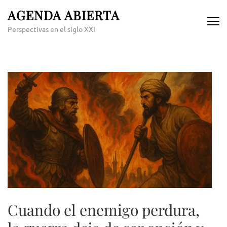
Skip
AGENDA ABIERTA
to
Perspectivas en el siglo XXI
content
(Press
Enter)
Cuando el enemigo perdura,