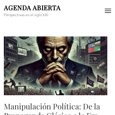
Skip
AGENDA ABIERTA
to
Perspectivas en el siglo XXI
content
(Press
Enter)
Manipulación Política: De la