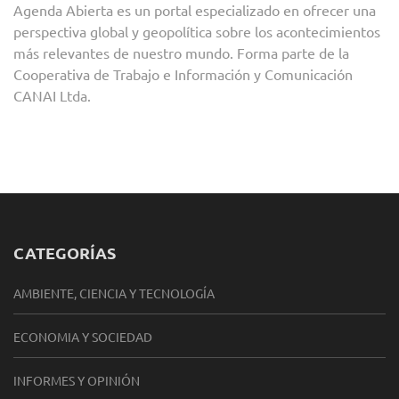
Agenda Abierta es un portal especializado en ofrecer una
perspectiva global y geopolítica sobre los acontecimientos
más relevantes de nuestro mundo. Forma parte de la
Cooperativa de Trabajo e Información y Comunicación
CANAI Ltda.
CATEGORÍAS
AMBIENTE, CIENCIA Y TECNOLOGÍA
ECONOMIA Y SOCIEDAD
INFORMES Y OPINIÓN