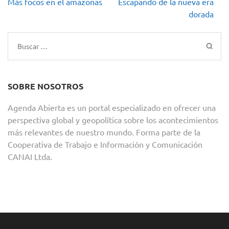
Navegación
Más focos en el amazonas
Escapando de la nueva era
de
dorada
entradas
Buscar:
SOBRE NOSOTROS
Agenda Abierta es un portal especializado en ofrecer una
perspectiva global y geopolítica sobre los acontecimientos
más relevantes de nuestro mundo. Forma parte de la
Cooperativa de Trabajo e Información y Comunicación
CANAI Ltda.