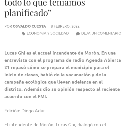
todo lo que teníamos
planificado”
POR
OSVALDO CUESTA
8 FEBRERO, 2022
“LA
ECONOMIA Y SOCIEDAD
DEJA UN COMENTARIO
PAN
SE
Lucas Ghi es el actual intendente de Morón. En una
LLE
entrevista con el programa de radio Agenda Abierta
PUE
21 repasó cómo se prepara el municipio para el
TOD
inicio de clases, habló de la vacunación y de la
LO
campaña ecológica que llevan adelante en el
QUE
distrito. Además dio su opinión respecto al reciente
TEN
PLAN
acuerdo con el FMI.
Edición: Diego Adur
El intendente de Morón, Lucas Ghi, dialogó con el