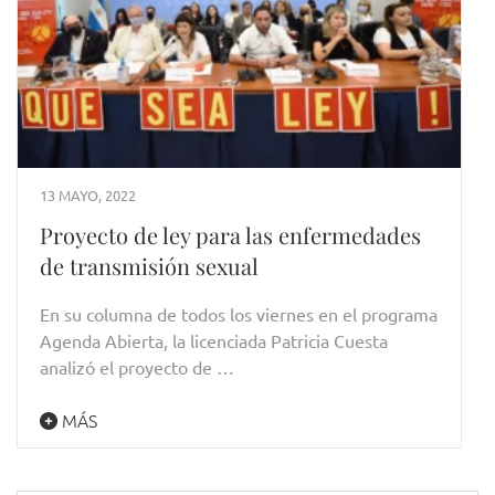
13 MAYO, 2022
Proyecto de ley para las enfermedades
de transmisión sexual
En su columna de todos los viernes en el programa
Agenda Abierta, la licenciada Patricia Cuesta
analizó el proyecto de …
MÁS