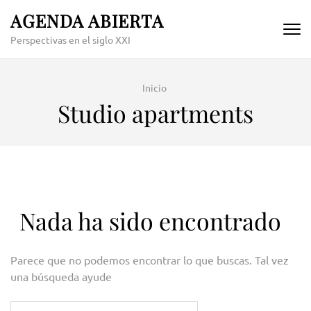
Skip
AGENDA ABIERTA
to
Perspectivas en el siglo XXI
content
(Press
Enter)
Inicio
Studio apartments
Nada ha sido encontrado
Parece que no podemos encontrar lo que buscas. Tal vez
una búsqueda ayude
Buscar: