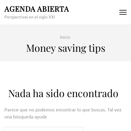
Skip
AGENDA ABIERTA
to
Perspectivas en el siglo XXI
content
(Press
Enter)
Inicio
Money saving tips
Nada ha sido encontrado
Parece que no podemos encontrar lo que buscas. Tal vez
una búsqueda ayude
Buscar: