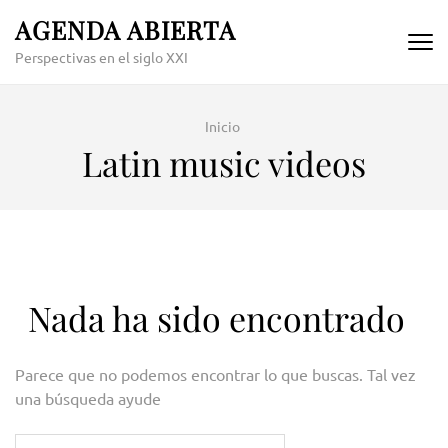
Skip
AGENDA ABIERTA
to
Perspectivas en el siglo XXI
content
(Press
Enter)
Inicio
Latin music videos
Nada ha sido encontrado
Parece que no podemos encontrar lo que buscas. Tal vez
una búsqueda ayude
Buscar: