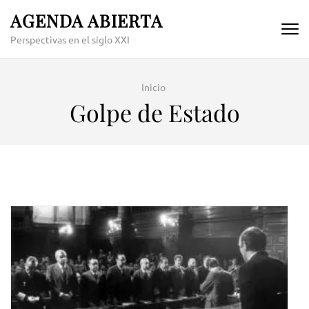
Skip
AGENDA ABIERTA
to
Perspectivas en el siglo XXI
content
(Press
Enter)
Inicio
Golpe de Estado