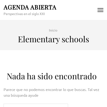
Skip
AGENDA ABIERTA
to
Perspectivas en el siglo XXI
content
(Press
Enter)
Inicio
Elementary schools
Nada ha sido encontrado
Parece que no podemos encontrar lo que buscas. Tal vez
una búsqueda ayude
Buscar: