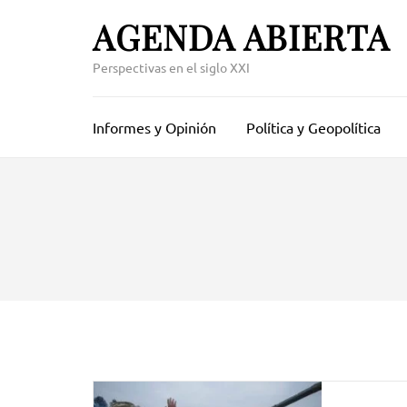
Skip
AGENDA ABIERTA
to
content
Perspectivas en el siglo XXI
(Press
Enter)
Informes y Opinión
Política y Geopolítica