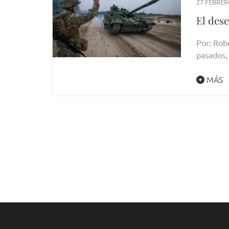
27 FEBRER
El des
Por: Rob
pasados,
MÁS