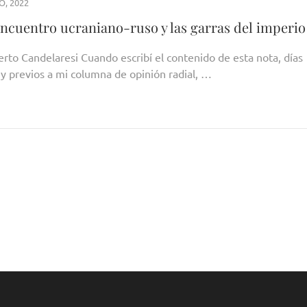
O, 2022
encuentro ucraniano-ruso y las garras del imperio
erto Candelaresi Cuando escribí el contenido de esta nota, días
 y previos a mi columna de opinión radial, …