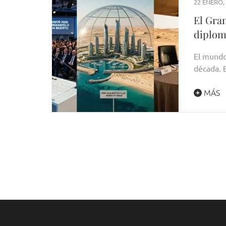
22 ENERO,
El Gran
diplom
El mundo
década. 
MÁS