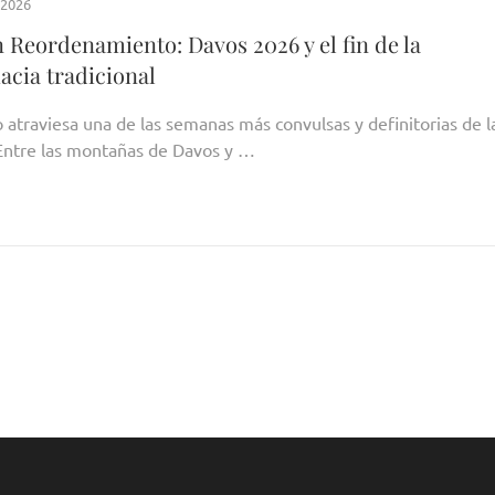
 2026
 Reordenamiento: Davos 2026 y el fin de la
acia tradicional
 atraviesa una de las semanas más convulsas y definitorias de l
Entre las montañas de Davos y …