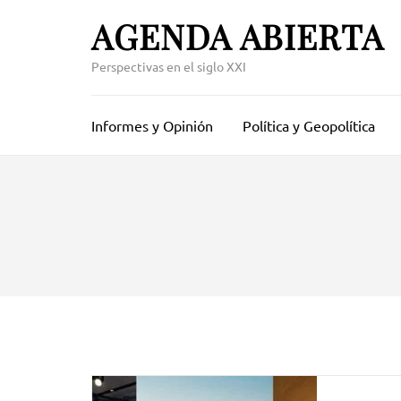
Skip
AGENDA ABIERTA
to
content
Perspectivas en el siglo XXI
(Press
Enter)
Informes y Opinión
Política y Geopolítica