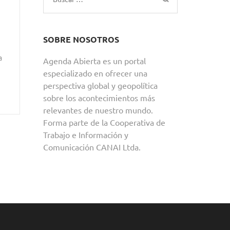
SOBRE NOSOTROS
a
Agenda Abierta es un portal
especializado en ofrecer una
perspectiva global y geopolítica
sobre los acontecimientos más
relevantes de nuestro mundo.
Forma parte de la Cooperativa de
Trabajo e Información y
Comunicación CANAI Ltda.