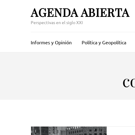
Skip
AGENDA ABIERTA
to
content
Perspectivas en el siglo XXI
(Press
Enter)
Informes y Opinión
Política y Geopolítica
c