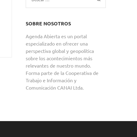
SOBRE NOSOTROS
Agenda Abierta es un portal
especializado en ofrecer una
perspectiva global y geopolítica
sobre los acontecimientos más
relevantes de nuestro mundo.
Forma parte de la Cooperativa de
Trabajo e Información y
Comunicación CANAI Ltda.