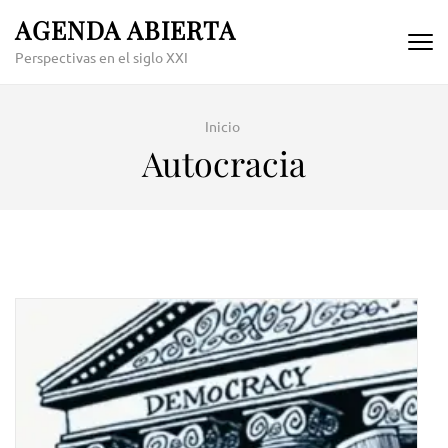
Skip
AGENDA ABIERTA
to
Perspectivas en el siglo XXI
content
(Press
Enter)
Inicio
Autocracia