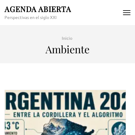
Skip
AGENDA ABIERTA
to
Perspectivas en el siglo XXI
content
(Press
Enter)
Inicio
Ambiente